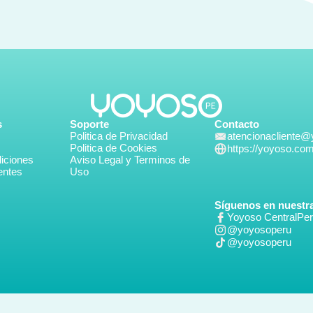
s
Soporte
Contacto
Politica de Privacidad
atencionacliente
Politica de Cookies
https://yoyoso.co
iciones
Aviso Legal y Terminos de
entes
Uso
Síguenos en nuestra
Yoyoso CentralPe
@yoyosoperu
@yoyosoperu