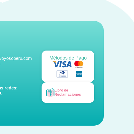
Métodos de Pago
@yoyosoperu.com
m
s redes:
Libro de
ru
Reclamaciones