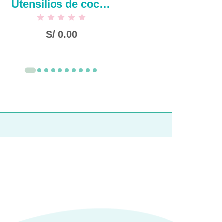
Utensilios de cocina-espátula de silicona estilo nórdico
S/
0.00