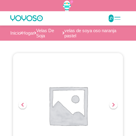
Velas De
velas de soya oso naranja
Inicio
Hogar
Soja
pastel