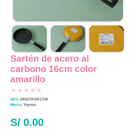
Sartén de acero al
carbono 16cm color
amarillo
SKU:
6942191651330
Marca:
Yoyoso
S/
0.00