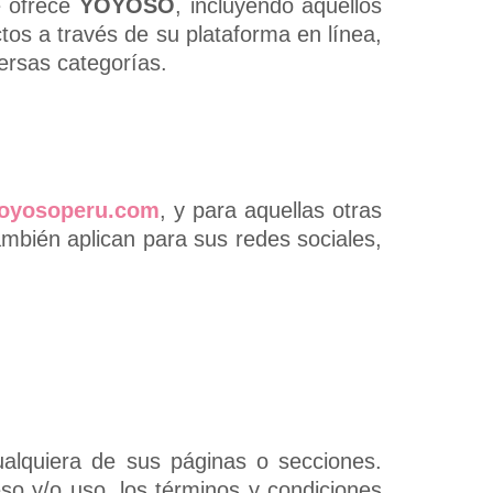
e ofrece
YOYOSO
, incluyendo aquellos
tos a través de su plataforma en línea,
ersas categorías.
yoyosoperu.com
, y para aquellas otras
También aplican para sus redes sociales,
ualquiera de sus páginas o secciones.
so y/o uso, los términos y condiciones