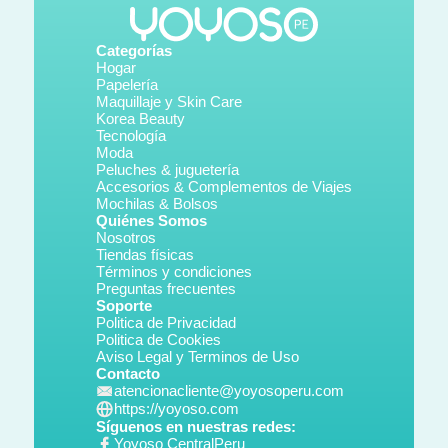
Categorías
Hogar
Papelería
Maquillaje y Skin Care
Korea Beauty
Tecnología
Moda
Peluches & juguetería
Accesorios & Complementos de Viajes
Mochilas & Bolsos
Quiénes Somos
Nosotros
Tiendas físicas
Términos y condiciones
Preguntas frecuentes
Soporte
Politica de Privacidad
Politica de Cookies
Aviso Legal y Terminos de Uso
Contacto
atencionacliente@yoyosoperu.com
https://yoyoso.com
Síguenos en nuestras redes:
Yoyoso CentralPeru