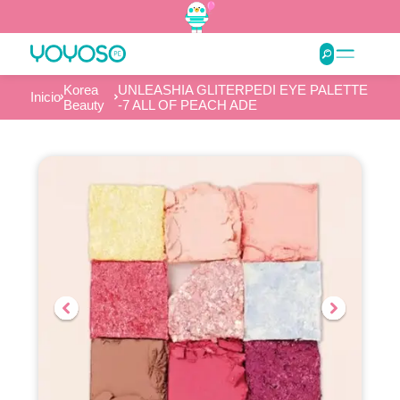
Korea
UNLEASHIA GLITERPEDI EYE PALETTE
Inicio
Beauty
-7 ALL OF PEACH ADE