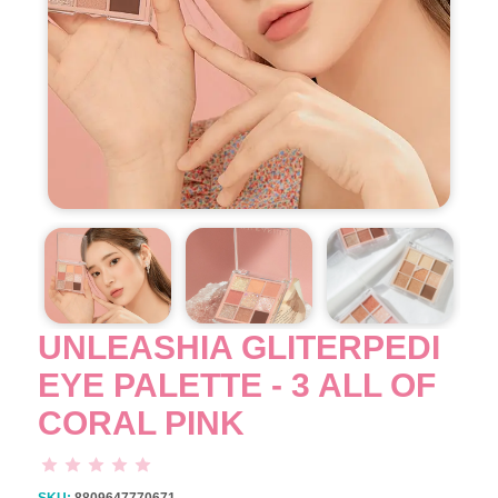
UNLEASHIA GLITERPEDI
EYE PALETTE - 3 ALL OF
CORAL PINK
SKU:
8809647770671