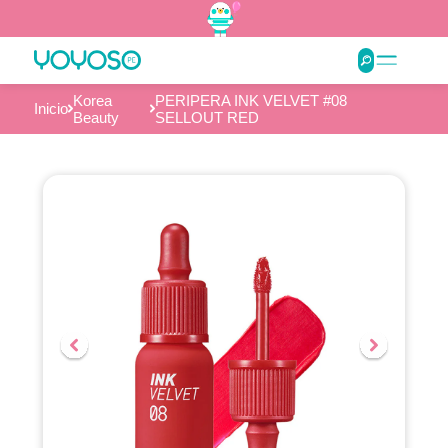
Korea
PERIPERA INK VELVET #08
Inicio
Beauty
SELLOUT RED