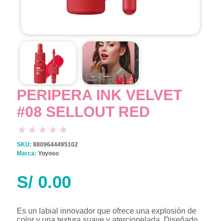
PERIPERA INK VELVET
#08 SELLOUT RED
SKU:
8809644495102
Marca:
Yoyoso
S/
0.00
Es un labial innovador que ofrece una explosión de
color y una textura suave y aterciopelada. Diseñado