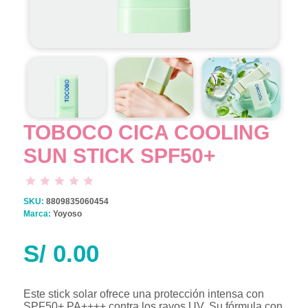
TOBOCO CICA COOLING
SUN STICK SPF50+
SKU:
8809835060454
Marca:
Yoyoso
S/
0.00
Este stick solar ofrece una protección intensa con
SPF50+ PA++++ contra los rayos UV. Su fórmula con