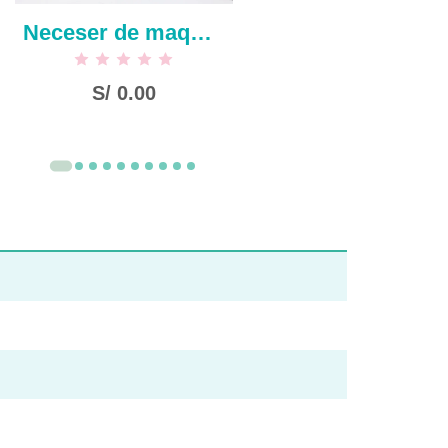
Neceser de maquillaje esmerilada serie Fun friends
S/
0.00