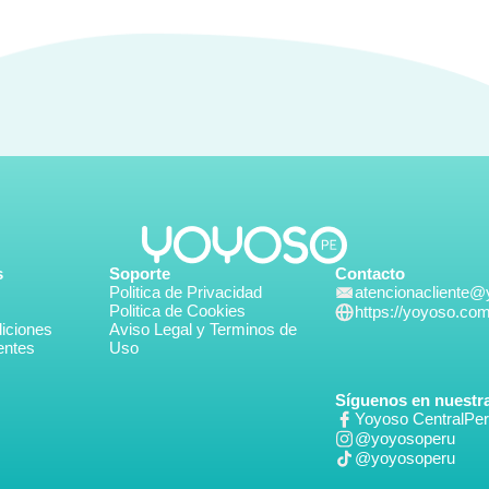
s
Soporte
Contacto
Politica de Privacidad
atencionacliente
Politica de Cookies
https://yoyoso.co
iciones
Aviso Legal y Terminos de
entes
Uso
Síguenos en nuestra
Yoyoso CentralPe
@yoyosoperu
@yoyosoperu