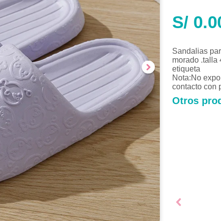
S/
0.0
Sandalias par
morado .talla 
etiqueta
Nota:No expone
contacto con 
Otros prod