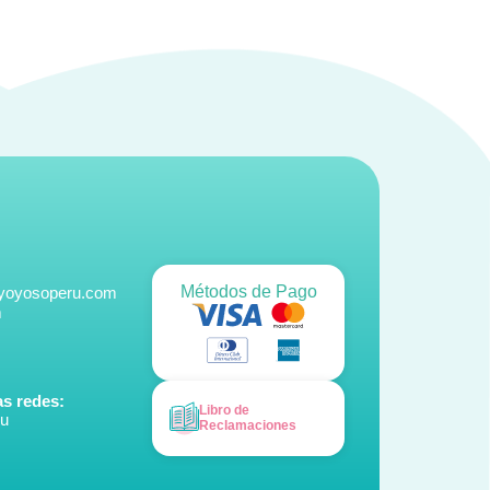
Métodos de Pago
@yoyosoperu.com
m
s redes:
Libro de
ru
Reclamaciones