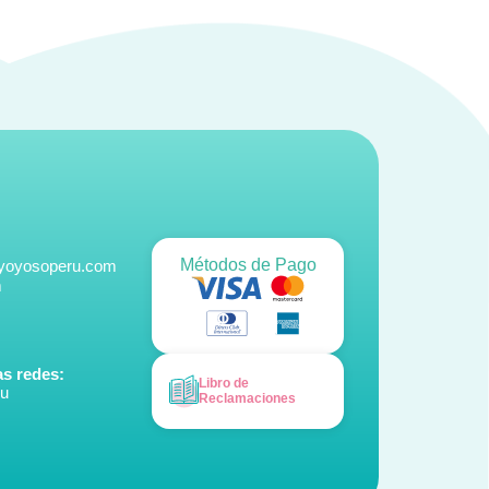
Métodos de Pago
@yoyosoperu.com
m
s redes:
Libro de
ru
Reclamaciones