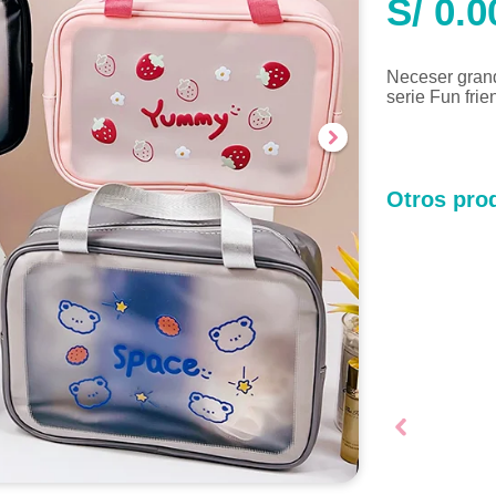
S/
0.0
Neceser grand
serie Fun frie
Otros prod