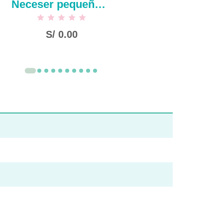
Neceser pequeño de maquillaje de gasa de malla serie Fun friends
S/
0.00