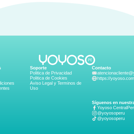
s
Soporte
Contacto
Politica de Privacidad
atencionacliente
Politica de Cookies
https://yoyoso.co
iciones
Aviso Legal y Terminos de
entes
Uso
Síguenos en nuestra
Yoyoso CentralPe
@yoyosoperu
@yoyosoperu