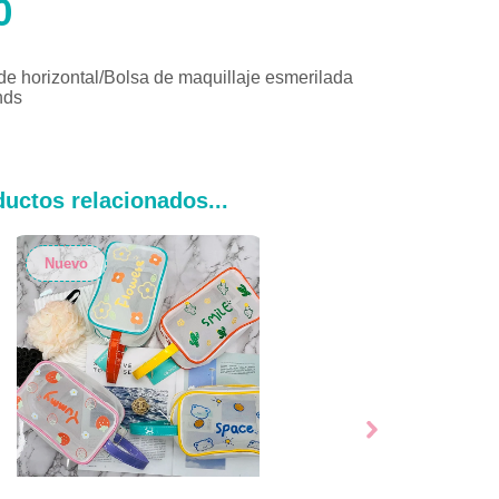
0
e horizontal/Bolsa de maquillaje esmerilada
nds
uctos relacionados...
Nuevo