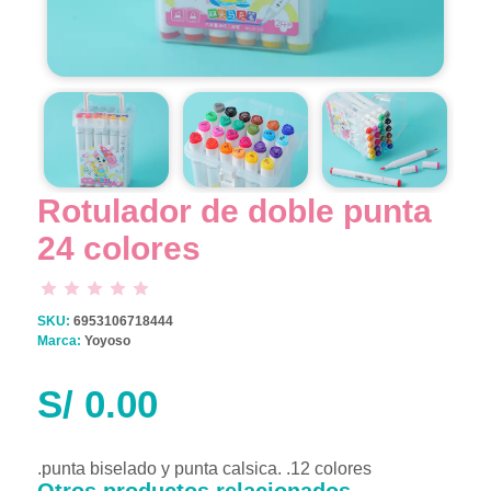
Rotulador de doble punta
24 colores
SKU:
6953106718444
Marca:
Yoyoso
S/
0.00
.punta biselado y punta calsica. .12 colores