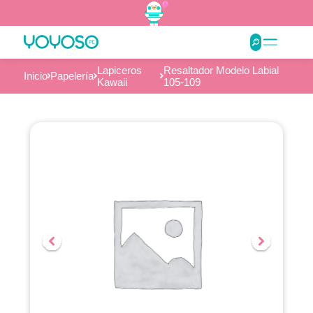
Lapiceros
Resaltador Modelo Labial
Inicio
Papelería
Kawaii
105-109