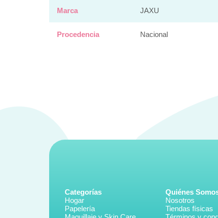
Marca
JAXU
Procedencia
Nacional
Categorías
Quiénes Somo
Hogar
Nosotros
Papelería
Tiendas físicas
Maquillaje y Skin Care
Términos y cond