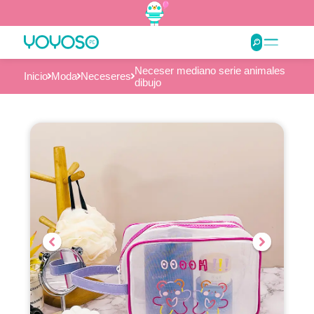
Neceser mediano serie animales
Inicio
Moda
Neceseres
dibujo