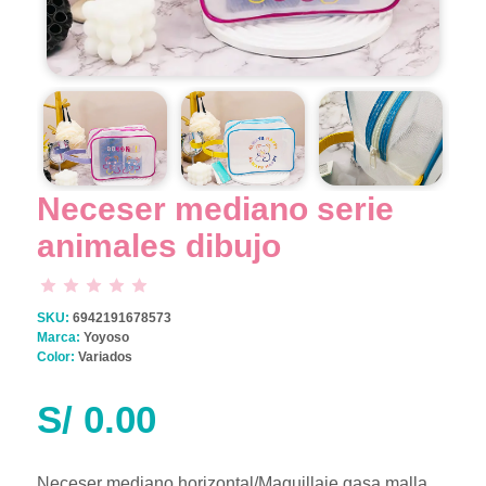
Neceser mediano serie
animales dibujo
SKU:
6942191678573
Marca:
Yoyoso
Color:
Variados
S/
0.00
Neceser mediano horizontal/Maquillaje gasa malla