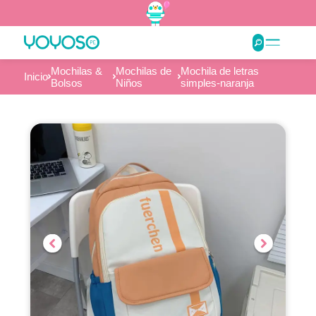
Mochilas &
Mochilas de
Mochila de letras
Inicio
Bolsos
Niños
simples-naranja