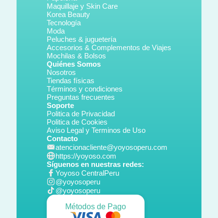
Maquillaje y Skin Care
Korea Beauty
Tecnología
Moda
Peluches & juguetería
Accesorios & Complementos de Viajes
Mochilas & Bolsos
Quiénes Somos
Nosotros
Tiendas físicas
Términos y condiciones
Preguntas frecuentes
Soporte
Politica de Privacidad
Politica de Cookies
Aviso Legal y Terminos de Uso
Contacto
atencionacliente@yoyosoperu.com
https://yoyoso.com
Síguenos en nuestras redes:
Yoyoso CentralPeru
@yoyosoperu
@yoyosoperu
Métodos de Pago