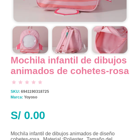
…
Mochila infantil de dibujos
animados de cohetes-rosa
SKU:
6941190318725
Marca:
Yoyoso
S/
0.00
Mochila infantil de dibujos animados de diseño
cohetes-rosa. .Material :Poliester. .Tamaño del