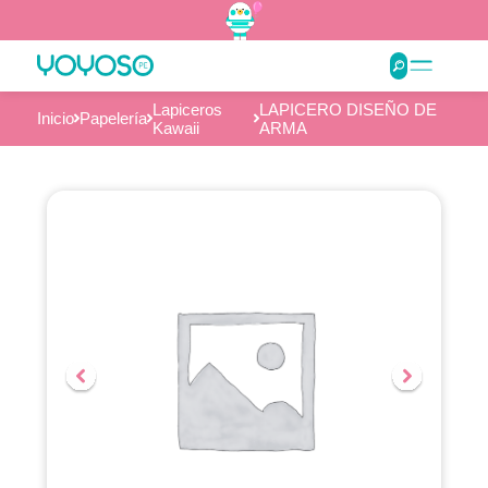
Lapiceros
LAPICERO DISEÑO DE
Inicio
Papelería
Kawaii
ARMA