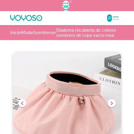
Diadema recubierta de colores
Inicio
Moda
Sombreros
sombrero de copa vacío-rosa