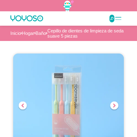
Cepillo de dientes de limpieza de seda
Inicio
Hogar
Baño
suave 5 piezas