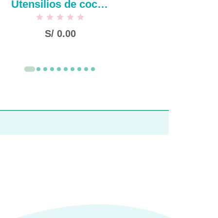
Utensilios de cocina-espátula de silicona estilo nórdico
S/
0.00