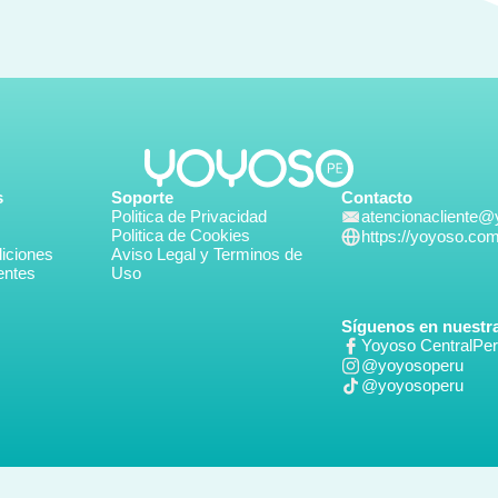
s
Soporte
Contacto
Politica de Privacidad
atencionacliente
Politica de Cookies
https://yoyoso.co
iciones
Aviso Legal y Terminos de
entes
Uso
Síguenos en nuestra
Yoyoso CentralPe
@yoyosoperu
@yoyosoperu