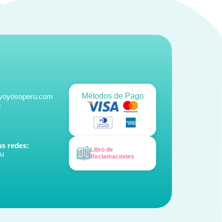
Métodos de Pago
@yoyosoperu.com
m
s redes:
Libro de
ru
Reclamaciones