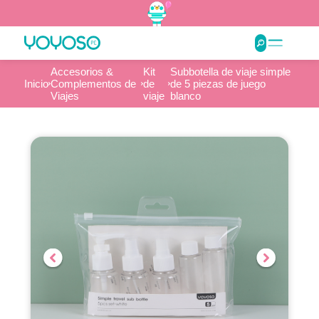
Accesorios &
Kit
Subbotella de viaje simple
Inicio
Complementos de
de
de 5 piezas de juego
Viajes
viaje
blanco