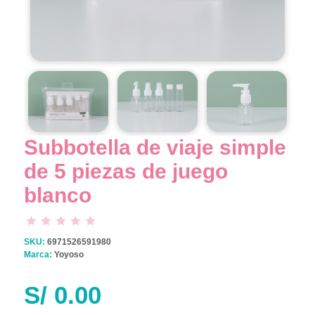
Subbotella de viaje simple
de 5 piezas de juego
blanco
SKU:
6971526591980
Marca:
Yoyoso
S/
0.00