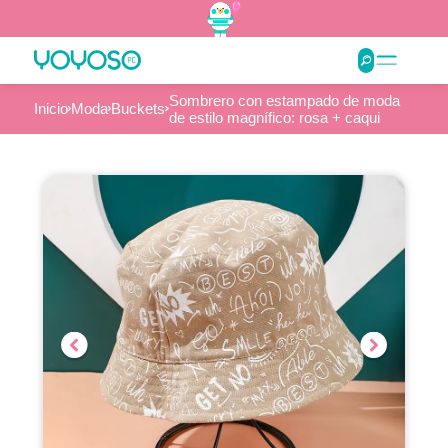
Sombrero con estampado de moda
Inicio
Moda
Buckets
de estilo magnífico: rosa + caqui