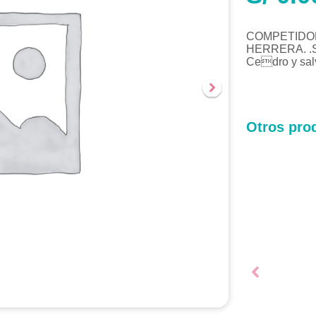
COMPETIDOR
HERRERA. .Sa
Cedro y salv
Otros prod