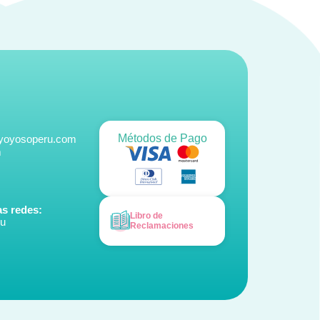
Métodos de Pago
@yoyosoperu.com
m
s redes:
Libro de
ru
Reclamaciones