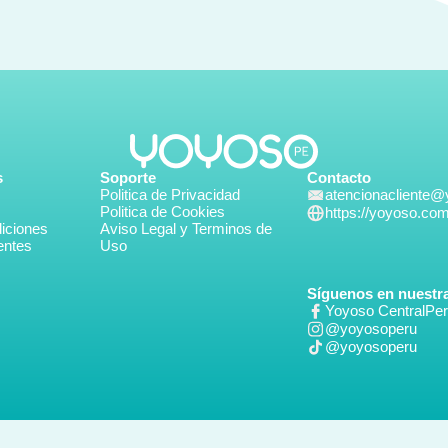
s
Soporte
Contacto
Politica de Privacidad
atencionacliente
Politica de Cookies
https://yoyoso.co
iciones
Aviso Legal y Terminos de
entes
Uso
Síguenos en nuestra
Yoyoso CentralPe
@yoyosoperu
@yoyosoperu