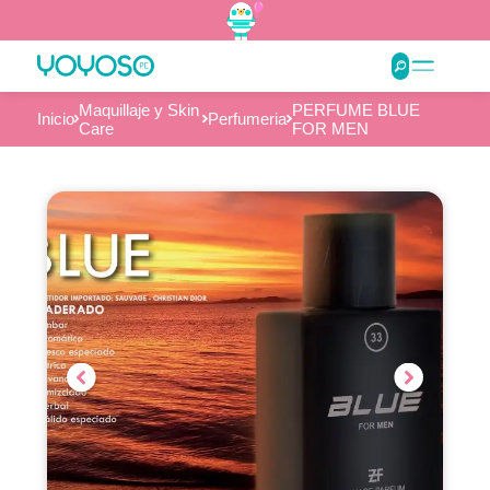
Maquillaje y Skin
PERFUME BLUE
Inicio
Perfumeria
Care
FOR MEN