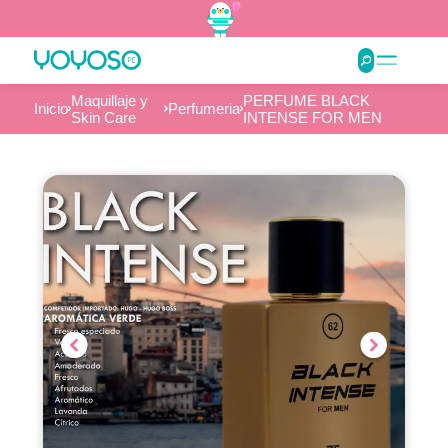
Maquillaje y
PERFUME BLACK
Inicio
Perfumeria
Skin Care
INTENSE FOR MEN