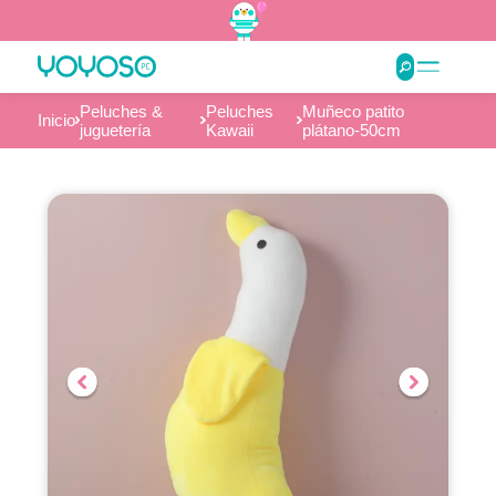
Peluches &
Peluches
Muñeco patito
Inicio
juguetería
Kawaii
plátano-50cm