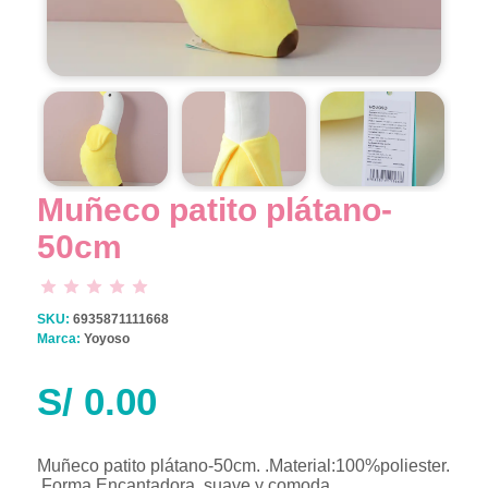
Muñeco patito plátano-
50cm
SKU:
6935871111668
Marca:
Yoyoso
S/
0.00
Muñeco patito plátano-50cm. .Material:100%poliester.
.Forma Encantadora, suave y comoda.