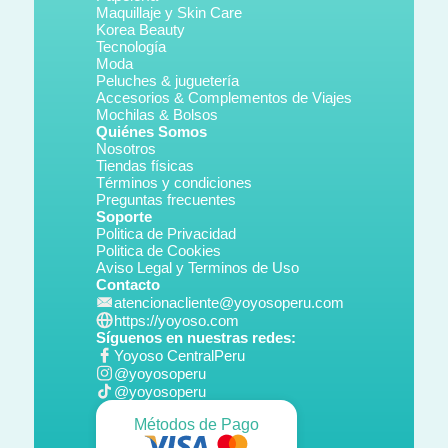
Maquillaje y Skin Care
Korea Beauty
Tecnología
Moda
Peluches & juguetería
Accesorios & Complementos de Viajes
Mochilas & Bolsos
Quiénes Somos
Nosotros
Tiendas físicas
Términos y condiciones
Preguntas frecuentes
Soporte
Politica de Privacidad
Politica de Cookies
Aviso Legal y Terminos de Uso
Contacto
atencionacliente@yoyosoperu.com
https://yoyoso.com
Síguenos en nuestras redes:
Yoyoso CentralPeru
@yoyosoperu
@yoyosoperu
Métodos de Pago