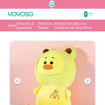
Peluches &
Peluches
Muñeca de pato con
Inicio
juguetería
Kawaii
sombrero de rana-40cm