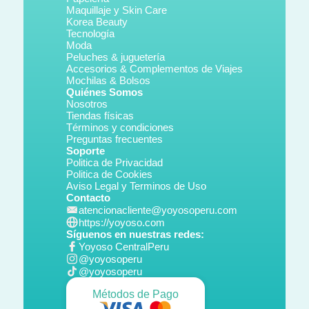
Maquillaje y Skin Care
Korea Beauty
Tecnología
Moda
Peluches & juguetería
Accesorios & Complementos de Viajes
Mochilas & Bolsos
Quiénes Somos
Nosotros
Tiendas físicas
Términos y condiciones
Preguntas frecuentes
Soporte
Politica de Privacidad
Politica de Cookies
Aviso Legal y Terminos de Uso
Contacto
atencionacliente@yoyosoperu.com
https://yoyoso.com
Síguenos en nuestras redes:
Yoyoso CentralPeru
@yoyosoperu
@yoyosoperu
Métodos de Pago