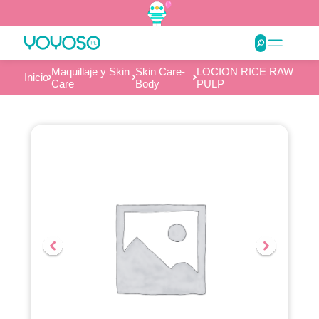
Maquillaje y Skin
Skin Care-
LOCION RICE RAW
Inicio
Care
Body
PULP