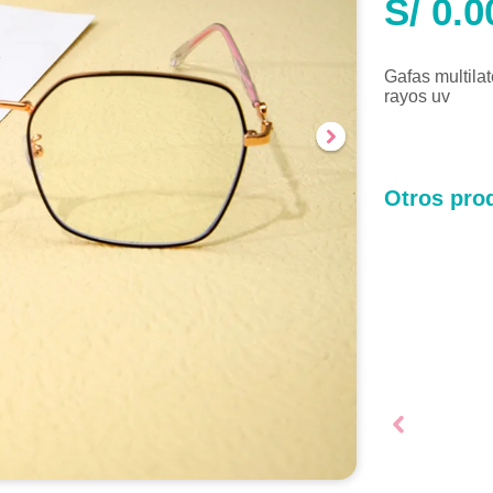
S/
0.0
Gafas multilat
rayos uv
Otros prod