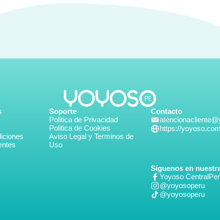
s
Soporte
Contacto
Politica de Privacidad
atencionacliente
Politica de Cookies
https://yoyoso.co
iciones
Aviso Legal y Terminos de
entes
Uso
Síguenos en nuestra
Yoyoso CentralPe
@yoyosoperu
@yoyosoperu