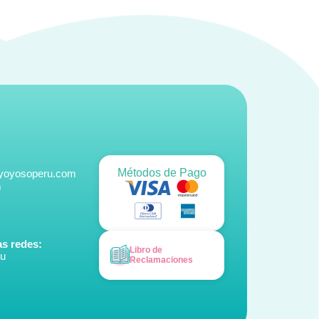
Métodos de Pago
@yoyosoperu.com
m
s redes:
Libro de
ru
Reclamaciones