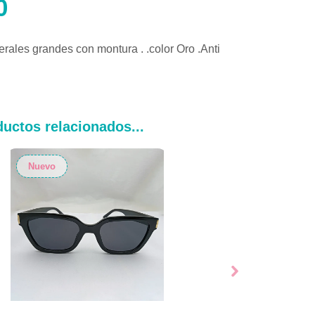
0
erales grandes con montura . .color Oro .Anti
uctos relacionados...
Nuevo