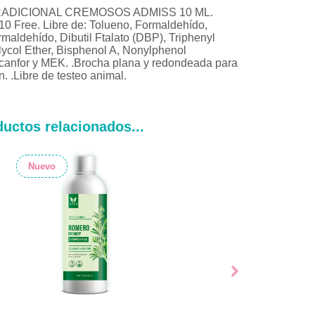
ADICIONAL CREMOSOS ADMISS 10 ML.
10 Free. Libre de: Tolueno, Formaldehído,
maldehído, Dibutil Ftalato (DBP), Triphenyl
ycol Ether, Bisphenol A, Nonylphenol
lcanfor y MEK. .Brocha plana y redondeada para
ón. .Libre de testeo animal.
uctos relacionados...
Nuevo