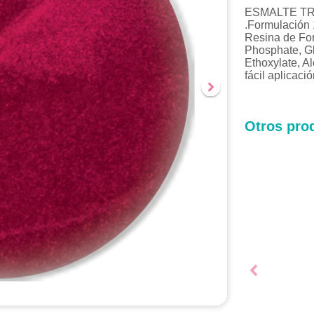
ESMALTE TR
.Formulación 
Resina de For
Phosphate, Gl
Ethoxylate, A
fácil aplicaci
Otros prod