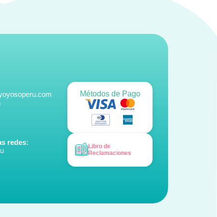
Métodos de Pago
@yoyosoperu.com
m
s redes:
Libro de
ru
Reclamaciones