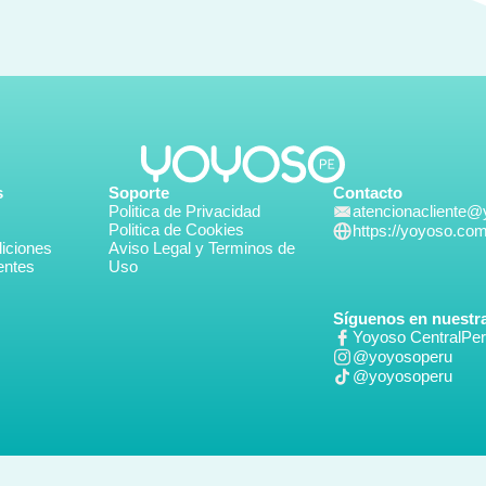
s
Soporte
Contacto
Politica de Privacidad
atencionacliente
Politica de Cookies
https://yoyoso.co
iciones
Aviso Legal y Terminos de
entes
Uso
Síguenos en nuestra
Yoyoso CentralPe
@yoyosoperu
@yoyosoperu