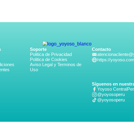
s
Soporte
Contacto
Politica de Privacidad
atencionacliente
Politica de Cookies
https://yoyoso.co
iciones
Aviso Legal y Terminos de
entes
Uso
Síguenos en nuestra
Yoyoso CentralPe
@yoyosoperu
@yoyosoperu