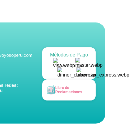
Métodos de Pago
@yoyosoperu.com
m
s redes:
Libro de
ru
Reclamaciones