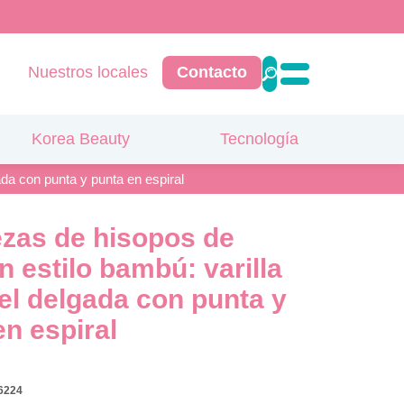
Nuestros locales
Contacto
Korea Beauty
Tecnología
ada con punta y punta en espiral
ezas de hisopos de
n estilo bambú: varilla
el delgada con punta y
en espiral
6224