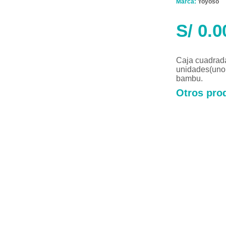
Marca:
Yoyoso
S/
0.0
Caja cuadrad
unidades(uno 
bambu.
Otros prod